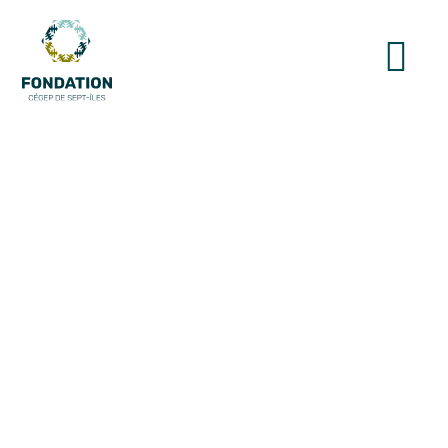
20 000 $ POUR LA
FONDATION DU CÉGEP DE
SEPT-ÎLES – Aluminerie
Alouette renouvelle son
engagement envers le milieu
académique